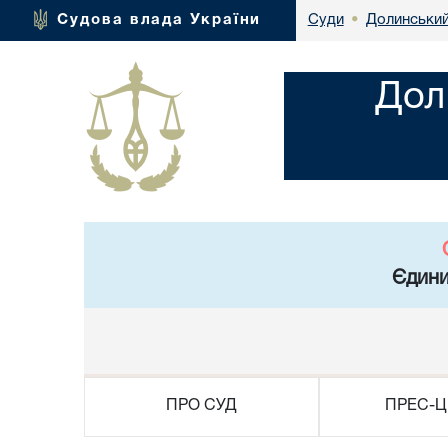
Долинський
Судова влада України
Суди
•
Дол
Єдини
ПРО СУД
ПРЕС-Ц