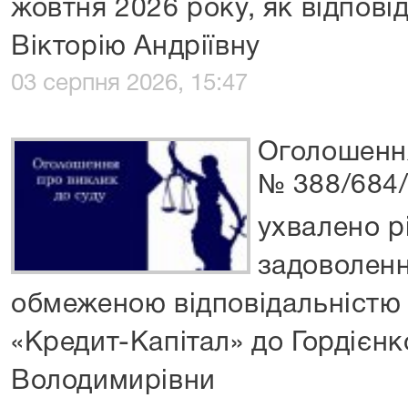
жовтня 2026 року, як відпов
Вікторію Андріївну
03 серпня 2026, 15:47
Оголошенн
№ 388/684/
ухвалено р
задоволенн
обмеженою відповідальністю
«Кредит-Капітал» до Гордієн
Володимирівни