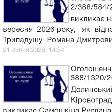
2/388/584/
викликає н
вересня 2026 року, як відпо
Трипадушу Романа Дмитров
21 липня 2026, 14:54
Оголошення
388/1320/2
Долинськи
Кіровоград
викликає Самошкіна Руслан