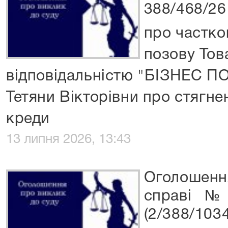
388/468/26
про частко
позову Тов
відповідальністю "БІЗНЕС П
Тетяни Вікторівни про стягне
креди
13 липня 2026, 13:43
Оголошенн
справі №
(2/388/103