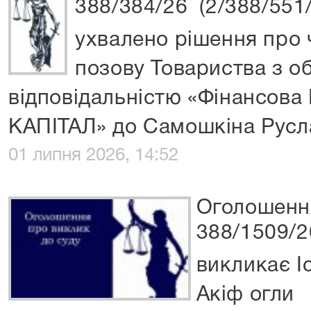
388/384/26 (2/388/551
ухвалено рішення про 
позову Товариства з 
відповідальністю «Фінансова
КАПІТАЛ» до Самошкіна Русл
01 липня 2026, 14:52
Оголошення
388/1509/2
викликає І
Акіф огли