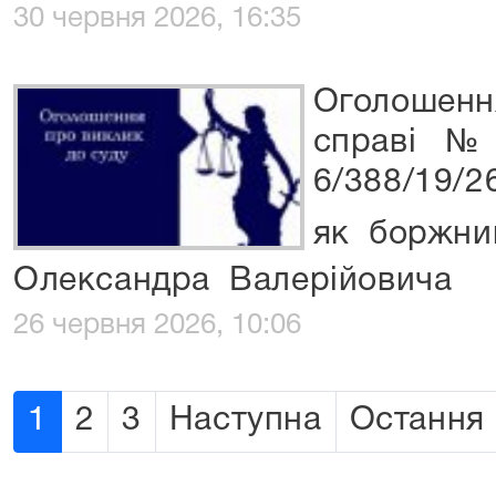
30 червня 2026, 16:35
Оголошенн
справі №
6/388/19/2
як боржник
Олександра Валерійовича
26 червня 2026, 10:06
1
2
3
Наступна
Остання