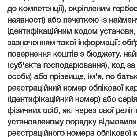
до компетенції), скріпленим гербо
наявності) або печаткою із найме
ідентифікаційним кодом установи,
зазначенням такої інформації: обґ
повернення коштів з бюджету, на
(суб'єкта господарювання), код з
особи) або прізвище, ім'я, по бать
реєстраційний номер облікової ка
(ідентифікаційний номер) або сері
фізичних осіб, які через свої реліг
установленому порядку відмовилис
реєстраційного номера облікової к