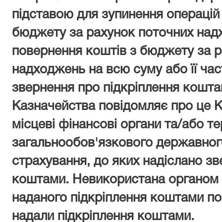
підставою для зупинення операцій
бюджету за рахунок поточних надх
повернення коштів з бюджету за 
надходжень на всю суму або її час
звернення про підкріплення кошта
Казначейства повідомляє про це К
місцеві фінансові органи та/або т
загальнообов'язкового державного
страхування, до яких надіслано зв
коштами. Невикористана органом
наданого підкріплення коштами по
надали підкріплення коштами.