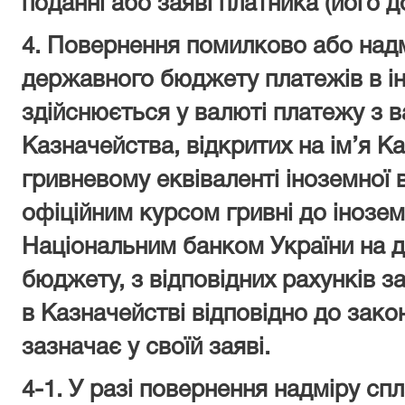
поданні або заяві платника (його д
4. Повернення помилково або над
державного бюджету платежів в ін
здійснюється у валюті платежу з 
Казначейства, відкритих на ім’я К
гривневому еквіваленті іноземної
офіційним курсом гривні до інозе
Національним банком України на д
бюджету, з відповідних рахунків з
в Казначействі відповідно до зак
зазначає у своїй заяві.
4
-1
. У разі повернення надміру сп