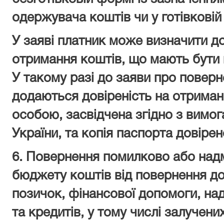
одержувача коштів чи у готівковій
У заяві платник може визначити д
отримання коштів, що мають бути 
У такому разі до заяви про повер
додаються довіреність на отриман
особою, засвідчена згідно з вимо
України
, та копія паспорта довірен
6. Повернення помилково або над
бюджету коштів від повернення д
позичок, фінансової допомоги, над
та кредитів, у тому числі залучен