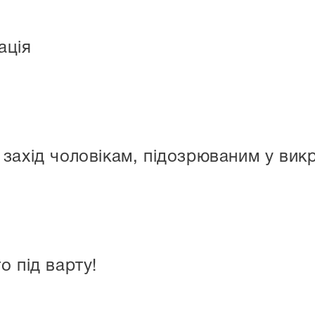
ація
захід чоловікам, підозрюваним у вик
о під варту!