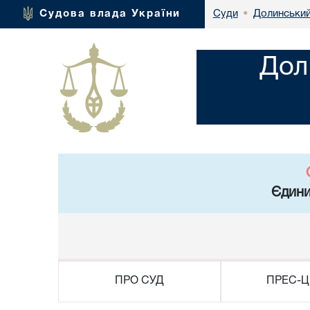
Долинський
Судова влада України
Суди
•
Дол
Єдини
ПРО СУД
ПРЕС-Ц