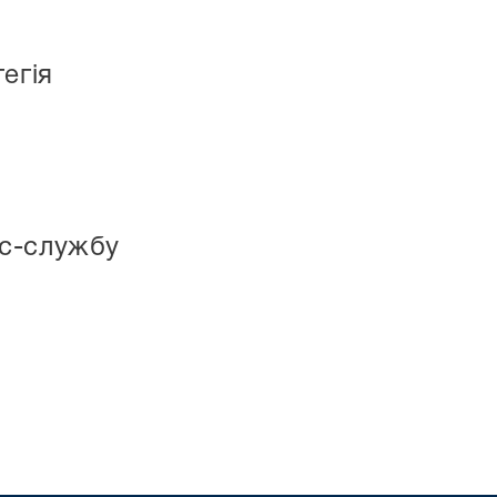
егія
с-службу