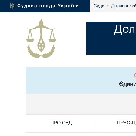
Долинський
Судова влада України
Суди
•
Дол
Єдини
ПРО СУД
ПРЕС-Ц