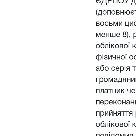
ЄДРПОУ дл
(доповнюєт
восьми ци
менше 8), 
облікової 
фізичної о
або серія 
громадянин
платник чер
переконанн
прийняття
облікової 