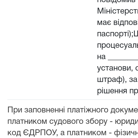
повідомив 
Міністерств
має відпов
паспорті);
процесуал
на _______
установи, о
штраф), з
рішення п
При заповненні платіжного докуме
платником судового збору - юрид
код ЄДРПОУ, а платником - фізич