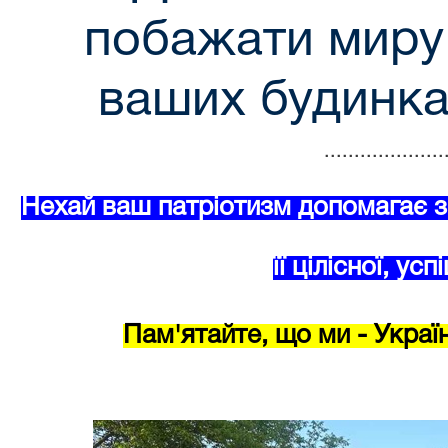
побажати миру 
ваших будинках
....................
Нехай ваш патріотизм допомагає з
її цілісної, ус
Пам'ятайте, що ми - Украї