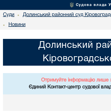
Судова влада 
Суди
Долинський районний суд Кіровоградс
•
Новини
•
Долинський ра
Кіровоградсько
Отримуйте інформацію лише 
Єдиний Контакт-центр судової влад