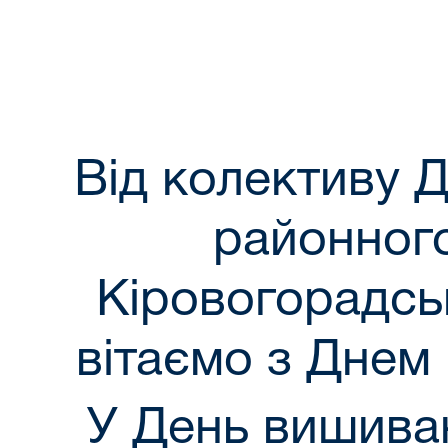
Від колективу 
районног
Кіровогорадськ
вітаємо з Днем
У День вишива