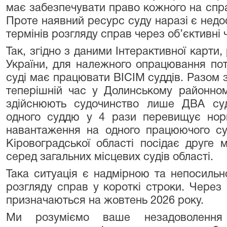
має забезпечувати право кожного на спра
Проте наявний ресурс суду наразі є недо
термінів розгляду справ через об’єктивні 
Так, згідно з даними Інтерактивної карти,
України, для належного опрацювання пот
суді має працювати ВІСІМ суддів. Разом з
теперішній час у Долинському районному
здійснюють судочинство лише ДВА суд
одного суддю у 4 рази перевищує нор
навантаження на одного працюючого с
Кіровоградської області посідає друге м
серед загальних місцевих судів області.
Така ситуація є надмірною та непосильн
розгляду справ у короткі строки. Через 
призначаються на жовтень 2026 року.
Ми розуміємо ваше незадоволення