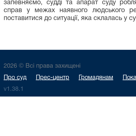
запевняємо, судді та апарат суду роб
справ у межах наявного людського ре
поставитися до ситуації, яка склалась у су
2026 © Всі права захищені
Про суд
Прес-центр
Громадянам
Пока
v1.38.1