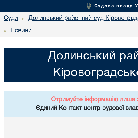
Судова влада 
Суди
Долинський районний суд Кіровоградс
•
Новини
•
Долинський ра
Кіровоградсько
Отримуйте інформацію лише 
Єдиний Контакт-центр судової влад