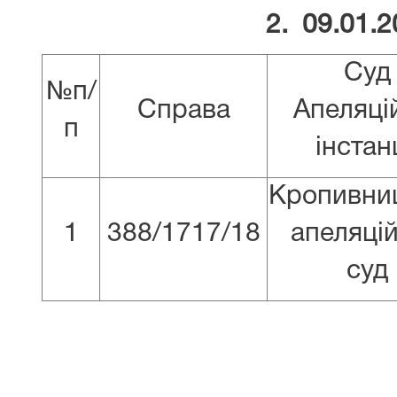
2. 09.01.2
Суд
№п/
Справа
Апеляці
п
інстанц
Кропивни
1
388/1717/18
апеляці
суд