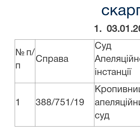
скарг
1. 03.01.2
Суд
№п/
Справа
Апеляційн
п
інстанції
Кропивни
1
388/751/19
апеляційн
суд