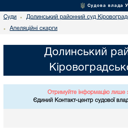
Судова влада 
Суди
Долинський районний суд Кіровоградс
•
Апеляційні скарги
•
Долинський ра
Кіровоградсько
Отримуйте інформацію лише 
Єдиний Контакт-центр судової влад