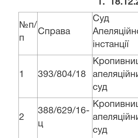
1. 18.12
Суд
№п/
Справа
Апеляційн
п
інстанції
Кропивни
1
393/804/18
апеляційн
суд
Кропивни
388/629/16-
2
апеляційн
ц
суд