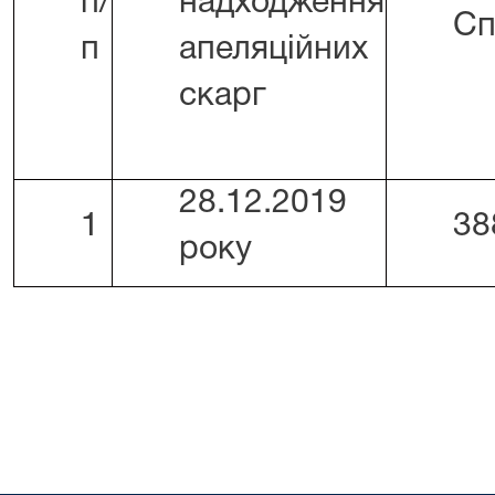
п/
надходження
Сп
п
апеляційних
скарг
28.12.2019
1
38
року