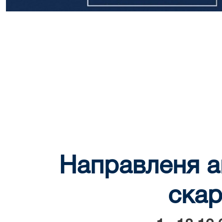
Направленя а
скар