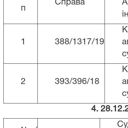
Справа
А
п
і
К
1
388/1317/19
а
с
К
2
393/396/18
а
с
4. 28.12.
Су