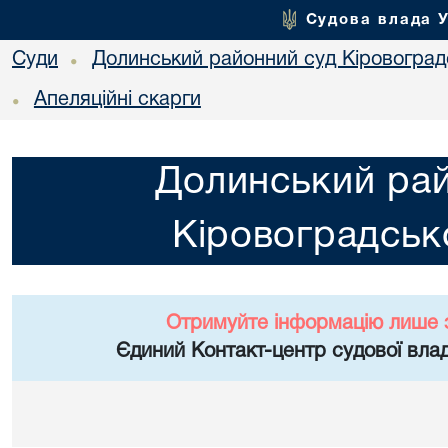
Судова влада 
Суди
Долинський районний суд Кіровоградс
•
Апеляційні скарги
•
Долинський ра
Кіровоградсько
Отримуйте інформацію лише 
Єдиний Контакт-центр судової влад