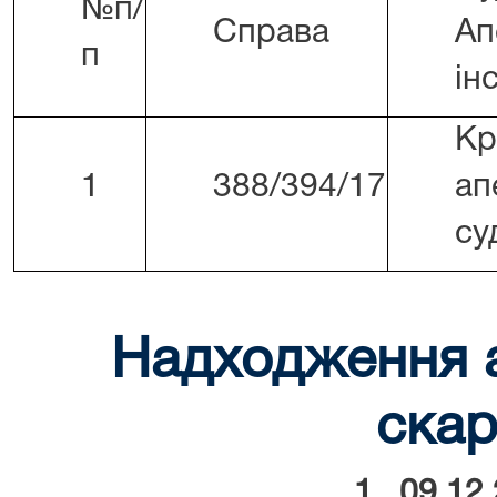
№п/
Справа
Ап
п
ін
Кр
1
388/394/17
ап
су
Надходження 
скар
1. 09.12