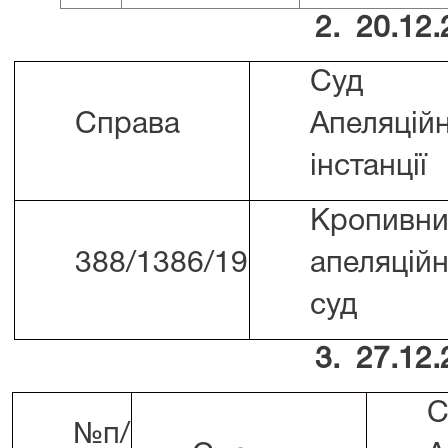
2. 20.12
Суд
Справа
Апеляційн
інстанції
Кропивни
388/1386/19
апеляцій
суд
3. 27.12
С
№п/