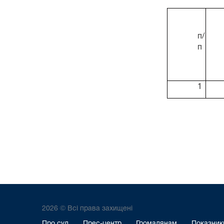
п/
п
1
2026 © Всі права захищені
Про суд
Прес-центр
Громадянам
Показники