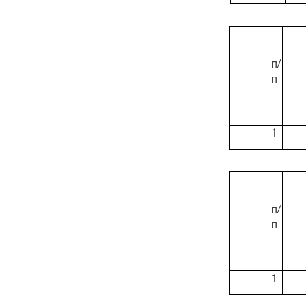
п/
п
1
п/
п
1