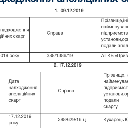
1. 09.12.2019
Прізвище,ін
найменуван
надходження
Справа
підприємств
ійних скарг
установи,орг
подали апел
2019 року
388/1386/19
АТ КБ «При
2. 17.12.2019
Прізвище,і
Дата
найменува
надходження
підприємст
Справа
апеляційних
установи,ор
скарг
подали 
скаргу
17.12.2019
388/629/16-ц
Кухарець Ю
року