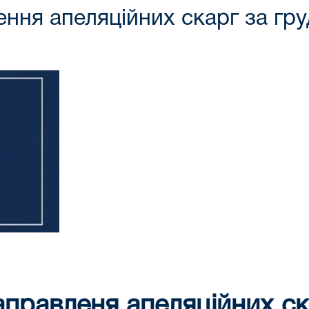
ння апеляційних скарг за гру
правленя апеляційних ск