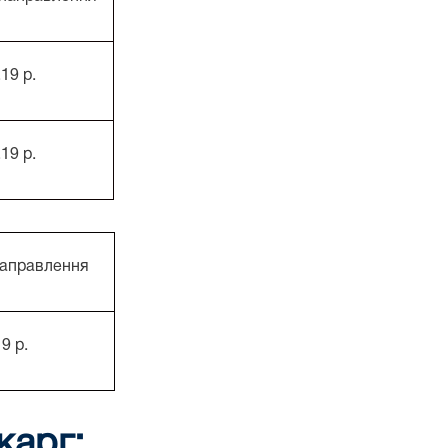
.19 р.
.19 р.
направлення
9 р.
карг: