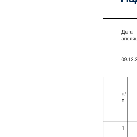
Дата 
апеляц
09.12.
п/
п
1