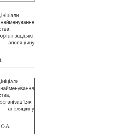
ініціали
найменування
ства,
організації,які
 апеляційну
.
ініціали
найменування
ства,
організації,які
 апеляційну
 О.А.