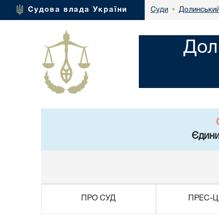
Долинський
Судова влада України
Суди
•
Дол
Єдини
ПРО СУД
ПРЕС-Ц