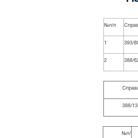
№п/п
Спра
1
393/8
2
388/6
Справ
388/13
№п/