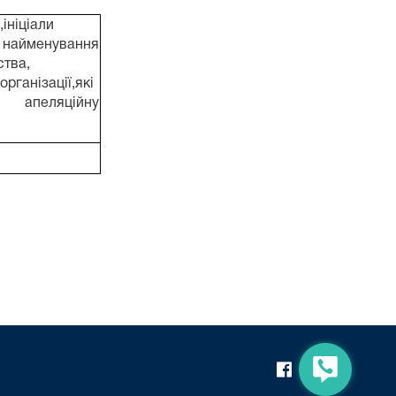
ініціали
найменування
ства,
організації,які
 апеляційну