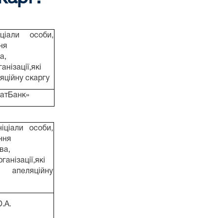
іціали особи,
ня
а,
анізації,які
яційну скаргу
ватБанк»
ніціали особи,
ння
ва,
ганізації,які
апеляційну
.А.