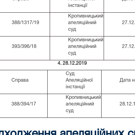
інстанції
Кропивницький
388/1317/19
апеляційний
27.12
суд
Кропивницький
393/396/18
апеляційний
27.12
суд
4. 28.12.2019
Суд
Справа
Апеляційної
Дата 
інстанції
Кропивницький
388/394/17
апеляційний
28.12.1
суд
дходження апеляційних с