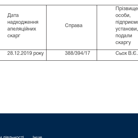
Прізвище,
Дата
особи, 
надходження
підприєм
Справа
апеляційних
установи,
скарг
подали
скаргу
28.12.2019 року
388/394/17
Сьох В.Є.
 діяльності
Інше