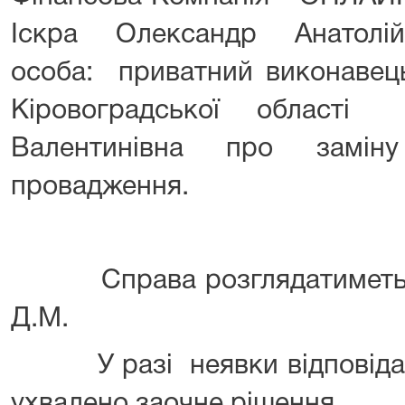
Іскра Олександр Анатолій
особа: приватний виконавец
Кіровоградської області
Валентинівна про заміну 
провадження.
Справа розглядатиметься
Д.М.
У разі неявки відповідача
ухвалено заочне рішення.