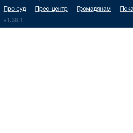
Про суд
Прес-центр
Громадянам
Пока
v1.38.1