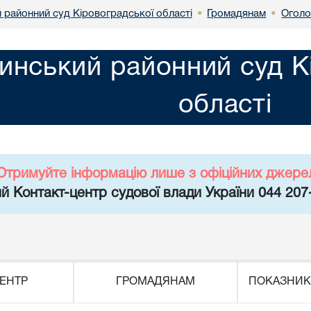
 районний суд Кіровоградської області
Громадянам
Оголо
•
•
инський районний суд К
області
Отримуйте інформацію лише з офіційних джере
й Контакт-центр судової влади України 044 207
ЕНТР
ГРОМАДЯНАМ
ПОКАЗНИК