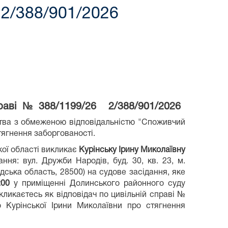
2/388/901/2026
ві № 388/1199/26 2/388/901/2026
тва з обмеженою відповідальністю "Споживчий
тягнення заборгованості.
ї області викликає
Курінську Ірину Миколаївну
ння: вул. Дружби Народів, буд. 30, кв. 23, м.
ська область, 28500) на судове засідання, яке
:00
у приміщенні Долинського районного суду
кликаєтесь як відповідач по цивільній справі №
 Курінської Ірини Миколаївни про стягнення