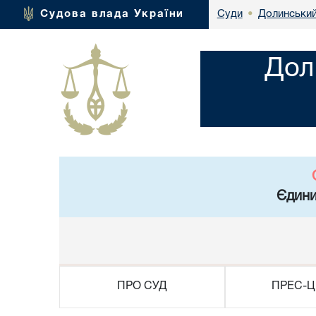
Долинський
Судова влада України
Суди
•
Дол
Єдини
ПРО СУД
ПРЕС-Ц